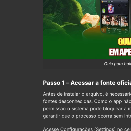
Guia para ba
Passo 1 – Acessar a fonte ofici
Antes de instalar o arquivo, é necessári
fontes desconhecidas. Como o app não 
permissão o sistema pode bloquear a in
garantir que o processo ocorra sem int
Acesse Configurações (Settings) no celu