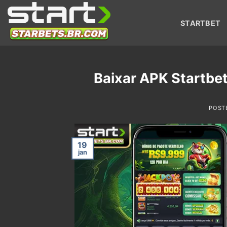
STARTBET
Baixar APK Startbet
POST
19
jan