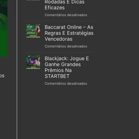
Rodadas E Dicas
STARTBET
Eficazes
Seguro
Para
em
Comentários desativados
Iniciantes
Poker
Online
Baccarat Online – As
–
Regras E Estratégias
Detalhes
Vencedoras
Das
em
Comentários desativados
4
Baccarat
Rodadas
Online
E
Blackjack: Jogue E
–
Dicas
Ganhe Grandes
As
Eficazes
Prêmios Na
Regras
os
STARTBET
E
Estratégias
em
Comentários desativados
Vencedoras
Blackjack:
Jogue
E
Ganhe
Grandes
Prêmios
Na
STARTBET