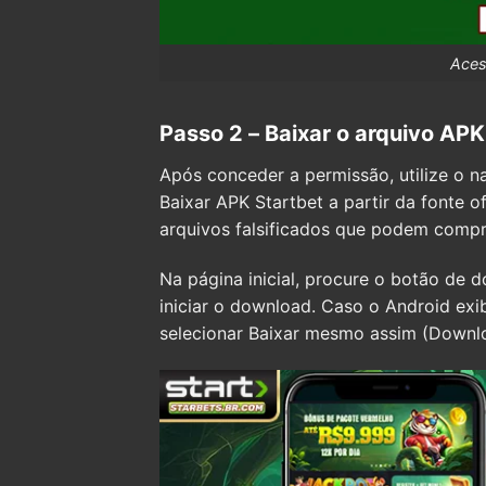
Aces
Passo 2 – Baixar o arquivo APK
Após conceder a permissão, utilize o na
Baixar APK Startbet a partir da fonte o
arquivos falsificados que podem compr
Na página inicial, procure o botão de 
iniciar o download. Caso o Android exi
selecionar Baixar mesmo assim (Downlo