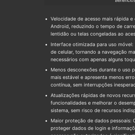
Benefício
Velocidade de acesso mais rápida e 
Android, reduzindo o tempo de carre
lentidão ou telas congeladas ao aces
Interface otimizada para uso móvel:
de celular, tornando a navegação mais
necessários com apenas alguns toqu
Menos desconexões durante o uso p
mais estável e apresenta menos erro
contínua, sem interrupções inespera
Atualizações rápidas de novos recur
funcionalidades e melhorar o desem
sistema, sem risco de recursos indis
Maior proteção de dados pessoais: O 
proteger dados de login e informaçõ