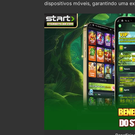
dispositivos móveis, garantindo uma ex