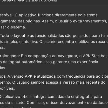
s de baixar APK Startbet no Android
estável: O aplicativo funciona diretamente no sistema
gamento das páginas. Assim, o usuário evita travamentos,
sar o sistema.
 Todo o layout e as funcionalidades são pensados para tela
 simples e intuitiva. O usuário encontra e utiliza os recur
es.
rolongado: Em comparação ao navegador, o APK Startbet
s de logout automático. Isso garante uma experiência
das.
sos: A versão APK é atualizada com frequência para adicio
penho. O usuário sempre acessa a versão mais recente do
poníveis.
aplicativo oficial integra camadas de criptografia para
es do usuário. Com isso, o risco de vazamento de dados o