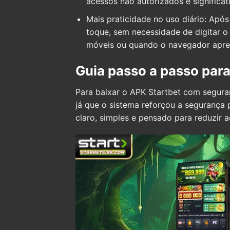
acessos não autorizados é significa
Mais praticidade no uso diário: Apó
toque, sem necessidade de digitar o
móveis ou quando o navegador apres
Guia passo a passo para
Para baixar o APK Startbet com segura
já que o sistema reforçou a segurança 
claro, simples e pensado para reduzir 